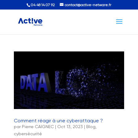
04 48 14 07 92
contact@active-netware.fr
Comment réagir à une cyberattaque ?
par
Pierre CAIGNEC
|
Oct 13, 2023
|
Blog
,
cybersécurité