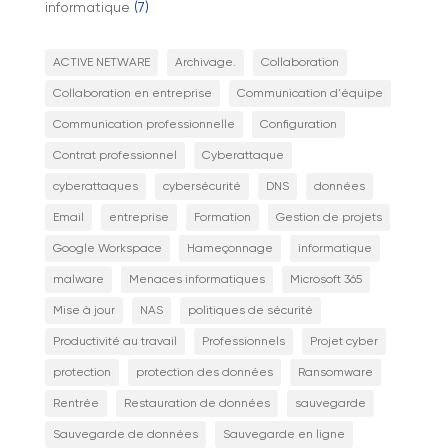
informatique
(7)
ACTIVE NETWARE
Archivage.
Collaboration
Collaboration en entreprise
Communication d'équipe
Communication professionnelle
Configuration
Contrat professionnel
Cyberattaque
cyberattaques
cybersécurité
DNS
données
Email
entreprise
Formation
Gestion de projets
Google Workspace
Hameçonnage
informatique
malware
Menaces informatiques
Microsoft 365
Mise à jour
NAS
politiques de sécurité
Productivité au travail
Professionnels
Projet cyber
protection
protection des données
Ransomware
Rentrée
Restauration de données
sauvegarde
Sauvegarde de données
Sauvegarde en ligne