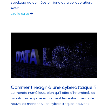
stockage de données en ligne et la collaboration.
Avec...
Lire la suite
Comment réagir à une cyberattaque ?
Le monde numérique, bien qu’il offre d’innombrables
avantages, expose également les entreprises à de
nouvelles menaces. Les cyberattaques peuvent