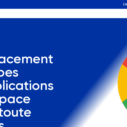
L’
icacement
pes
lications
space
toute
s