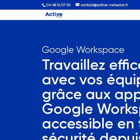
04 48 14 07 92
contact@active-netware.fr
Google Workspace
Travaillez eff
avec vos équi
grâce aux app
Google Work
accessible en 
sécurité depui