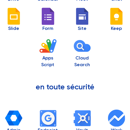
Slide
Form
Site
Keep
Apps
Cloud
Script
Search
en toute sécurité