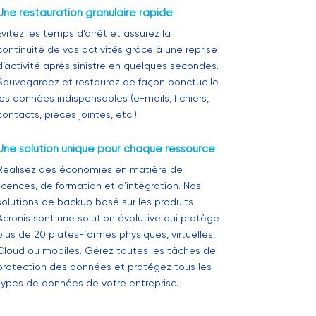
Une restauration granulaire rapide
Évitez les temps d’arrêt et assurez la
continuité de vos activités grâce à une reprise
d’activité après sinistre en quelques secondes.
Sauvegardez et restaurez de façon ponctuelle
les données indispensables (e-mails, fichiers,
contacts, pièces jointes, etc.).
Une solution unique pour chaque ressource
Réalisez des économies en matière de
licences, de formation et d’intégration. Nos
solutions de backup basé sur les produits
Acronis sont une solution évolutive qui protège
plus de 20 plates-formes physiques, virtuelles,
Cloud ou mobiles. Gérez toutes les tâches de
protection des données et protégez tous les
types de données de votre entreprise.