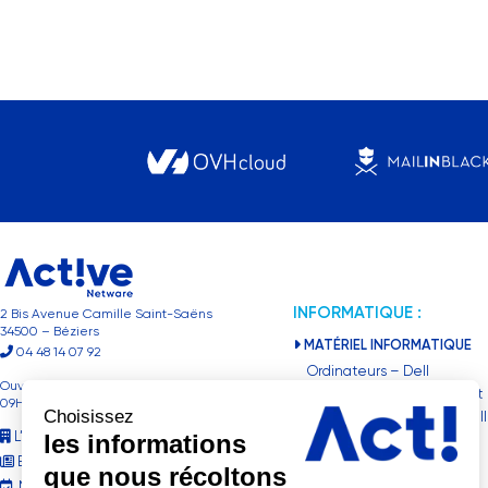
INFORMATIQUE :
2 Bis Avenue Camille Saint-Saëns
34500 – Béziers
MATÉRIEL INFORMATIQUE
04 48 14 07 92
Ordinateurs – Dell
Ouvert du Lundi au Vendredi de
Surface Pro 2en1- Microsoft
09H00 à 18H00
Choisissez
Serveurs Entreprises – Dell
L’entreprise
les informations
Nas – Synology
Blog
que nous récoltons
IMPRESSION / SCANNER
Nos évènements