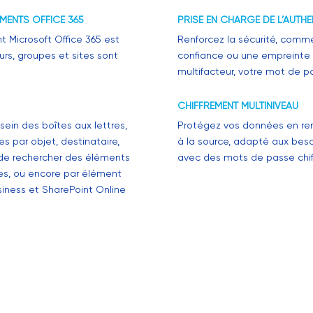
MENTS OFFICE 365
PRISE EN CHARGE DE L’AUTHE
 Microsoft Office 365 est
Renforcez la sécurité, comme
urs, groupes et sites sont
confiance ou une empreinte d
multifacteur, votre mot de p
CHIFFREMENT MULTINIVEAU
ein des boîtes aux lettres,
Protégez vos données en renf
es par objet, destinataire,
à la source, adapté aux beso
 de rechercher des éléments
avec des mots de passe chiff
lles, ou encore par élément
siness et SharePoint Online