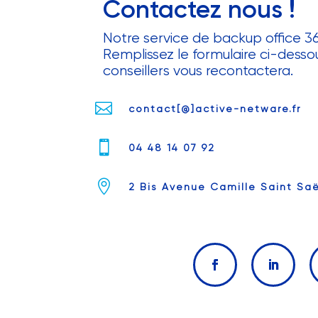
Contactez nous !
Notre service de backup office 36
Remplissez le formulaire ci-desso
conseillers vous recontactera.

contact[@]active-netware.fr

04 48 14 07 92

2 Bis Avenue Camille Saint Sa