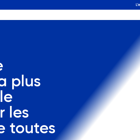
L’
e
a plus
le
r les
e toutes