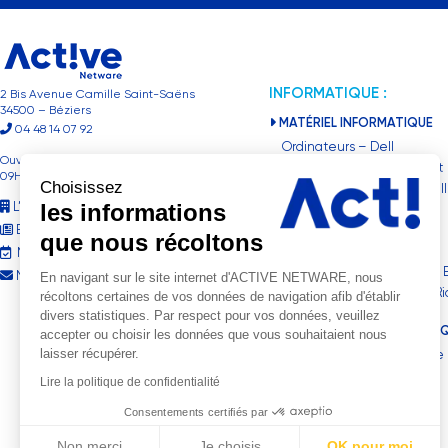
INFORMATIQUE :
2 Bis Avenue Camille Saint-Saëns
34500 – Béziers
MATÉRIEL INFORMATIQUE
04 48 14 07 92
Ordinateurs – Dell
Ouvert du Lundi au Vendredi de
Surface Pro 2en1- Microsoft
09H00 à 18H00
Choisissez
Serveurs Entreprises – Dell
L’entreprise
les informations
Nas – Synology
Blog
que nous récoltons
IMPRESSION / SCANNER
Nos évènements
Imprimantes jet d’encre – 
Nous contacter
En navigant sur le site internet d'ACTIVE NETWARE, nous
Copieurs Professionnel – R
récoltons certaines de vos données de navigation afib d'établir
divers statistiques. Par respect pour vos données, veuillez
MAINTENANCE INFORMATI
accepter ou choisir les données que vous souhaitaient nous
laisser récupérer.
Maintenance / Assistance –
ProSupport Plus – Dell
Lire la politique de confidentialité
Consentements certifiés par
Non merci
Je choisis
OK pour moi