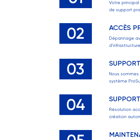
Votre principa
de support proa
ACCÈS PR
02
Dépannage ava
d’infrastructur
SUPPORT 
03
Nous sommes vot
système ProSu
SUPPORT 
04
Résolution acc
création auto
MAINTEN