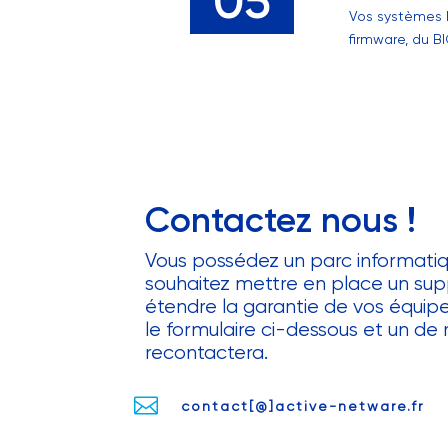
05
Vos systèmes P
firmware, du B
Contactez nous !
Vous possédez un parc informati
souhaitez mettre en place un sup
étendre la garantie de vos équi
le formulaire ci-dessous et un de 
recontactera.

contact[@]active-netware.fr