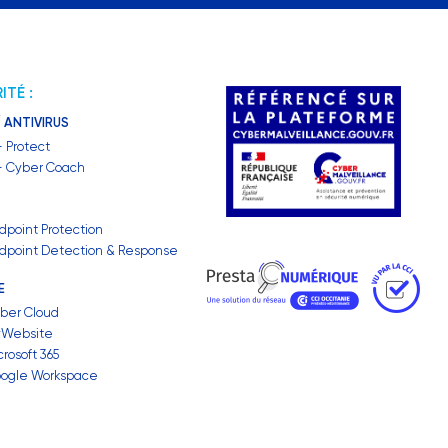
ITÉ :
 ANTIVIRUS
– Protect
 – Cyber Coach
dpoint Protection
dpoint Detection & Response
E
ber Cloud
yWebsite
rosoft 365
oogle Workspace