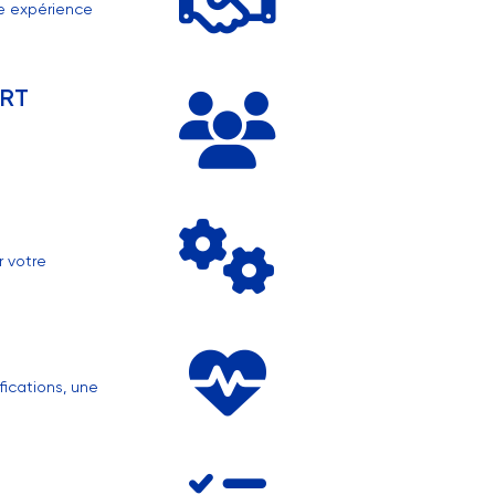
re expérience
ORT
r votre
fications, une