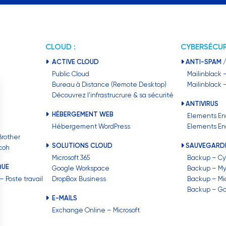
CLOUD :
CYBERSÉCUR
ACTIVE CLOUD
ANTI-SPAM /
Public Cloud
Mailinblack 
Bureau à Distance (Remote Desktop)
Mailinblack
Découvrez l’infrastrucrure & sa sécurité
ANTIVIRUS
HÉBERGEMENT WEB
Elements En
Hébergement WordPress
Elements En
Brother
SOLUTIONS CLOUD
SAUVEGARD
icoh
Microsoft 365
Backup – Cy
QUE
Google Workspace
Backup – M
 Poste travail
DropBox Business
Backup – Mic
Backup – G
E-MAILS
Exchange Online – Microsoft