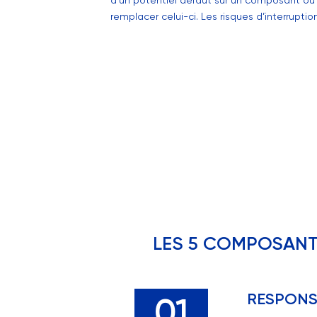
d’un potentiel défaut sur un composant ou 
remplacer celui-ci. Les risques d’interruption
LES 5 COMPOSANT
RESPONS
01