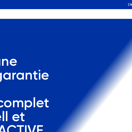
L’
une
garantie
 complet
ll et
 ACTIVE