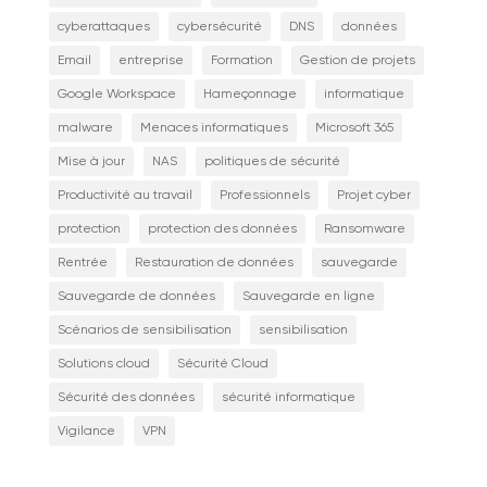
cyberattaques
cybersécurité
DNS
données
Email
entreprise
Formation
Gestion de projets
Google Workspace
Hameçonnage
informatique
malware
Menaces informatiques
Microsoft 365
Mise à jour
NAS
politiques de sécurité
Productivité au travail
Professionnels
Projet cyber
protection
protection des données
Ransomware
Rentrée
Restauration de données
sauvegarde
Sauvegarde de données
Sauvegarde en ligne
Scénarios de sensibilisation
sensibilisation
Solutions cloud
Sécurité Cloud
Sécurité des données
sécurité informatique
Vigilance
VPN