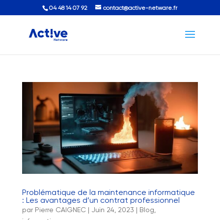
04 48 14 07 92
contact@active-netware.fr
Problématique de la maintenance informatique
: Les avantages d’un contrat professionnel
par
Pierre CAIGNEC
|
Juin 24, 2023
|
Blog
,