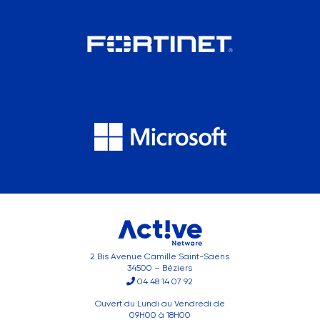
2 Bis Avenue Camille Saint-Saëns
34500 – Béziers
04 48 14 07 92
Ouvert du Lundi au Vendredi de
09H00 à 18H00