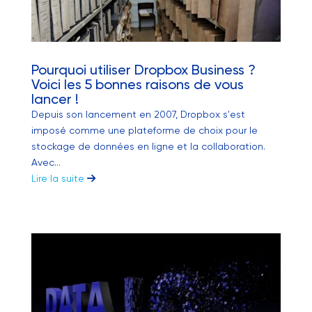
Pourquoi utiliser Dropbox Business ?
Voici les 5 bonnes raisons de vous
lancer !
Depuis son lancement en 2007, Dropbox s'est
imposé comme une plateforme de choix pour le
stockage de données en ligne et la collaboration.
Avec...
Lire la suite