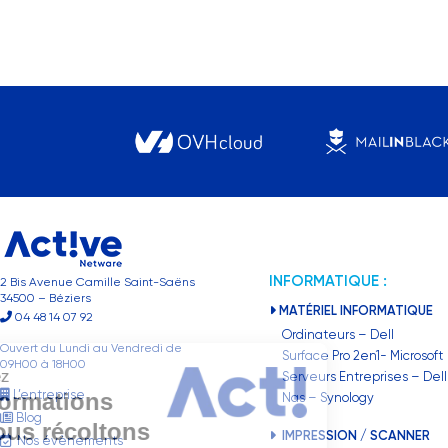
INFORMATIQUE :
2 Bis Avenue Camille Saint-Saëns
34500 – Béziers
MATÉRIEL INFORMATIQUE
04 48 14 07 92
Ordinateurs – Dell
Ouvert du Lundi au Vendredi de
Surface Pro 2en1- Microsoft
09H00 à 18H00
Choisissez
Serveurs Entreprises – Dell
L’entreprise
les informations
Nas – Synology
Blog
que nous récoltons
IMPRESSION / SCANNER
Nos évènements