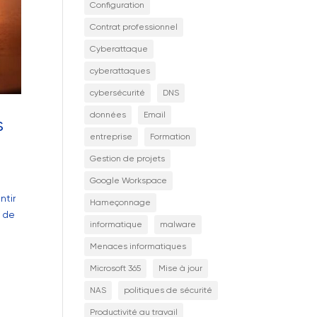
Configuration
Contrat professionnel
Cyberattaque
cyberattaques
cybersécurité
DNS
données
Email
s
entreprise
Formation
Gestion de projets
Google Workspace
ntir
Hameçonnage
l de
informatique
malware
Menaces informatiques
Microsoft 365
Mise à jour
NAS
politiques de sécurité
Productivité au travail