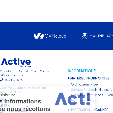
INFORMATIQUE :
2 Bis Avenue Camille Saint-Saëns
34500 – Béziers
MATÉRIEL INFORMATIQUE
04 48 14 07 92
Ordinateurs – Dell
Ouvert du Lundi au Vendredi de
Surface Pro 2en1- Microsoft
09H00 à 18H00
Choisissez
Serveurs Entreprises – Dell
L’entreprise
les informations
Nas – Synology
Blog
que nous récoltons
IMPRESSION / SCANNER
Nos évènements