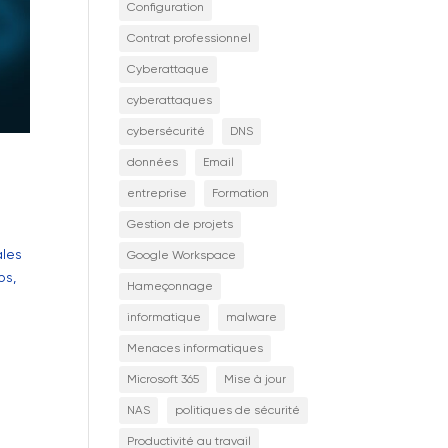
Configuration
Contrat professionnel
Cyberattaque
cyberattaques
cybersécurité
DNS
données
Email
entreprise
Formation
Gestion de projets
ales
Google Workspace
ps,
Hameçonnage
informatique
malware
Menaces informatiques
Microsoft 365
Mise à jour
NAS
politiques de sécurité
Productivité au travail