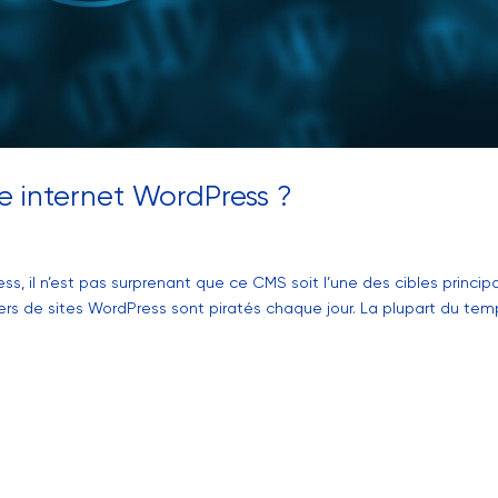
e internet WordPress ?
, il n’est pas surprenant que ce CMS soit l’une des cibles princip
iers de sites WordPress sont piratés chaque jour. La plupart du tem