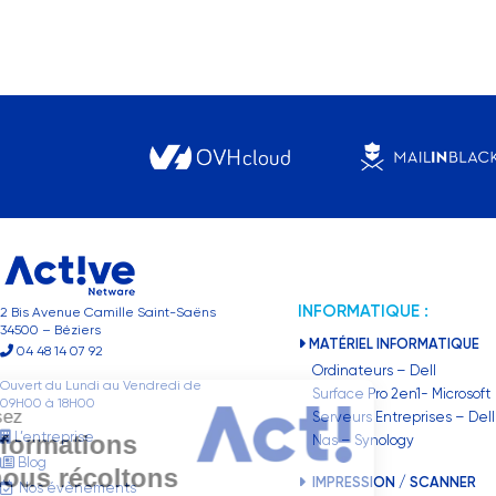
INFORMATIQUE :
2 Bis Avenue Camille Saint-Saëns
34500 – Béziers
MATÉRIEL INFORMATIQUE
04 48 14 07 92
Ordinateurs – Dell
Ouvert du Lundi au Vendredi de
Surface Pro 2en1- Microsoft
09H00 à 18H00
Choisissez
Serveurs Entreprises – Dell
L’entreprise
les informations
Nas – Synology
Blog
que nous récoltons
IMPRESSION / SCANNER
Nos évènements