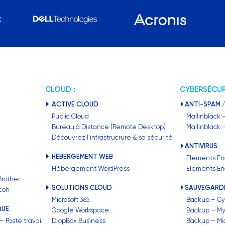
CLOUD :
CYBERSÉCUR
ACTIVE CLOUD
ANTI-SPAM /
Public Cloud
Mailinblack 
Bureau à Distance (Remote Desktop)
Mailinblack
Découvrez l’infrastrucrure & sa sécurité
ANTIVIRUS
HÉBERGEMENT WEB
Elements En
Hébergement WordPress
Elements En
Brother
SOLUTIONS CLOUD
SAUVEGARD
icoh
Microsoft 365
Backup – Cy
QUE
Google Workspace
Backup – M
 Poste travail
DropBox Business
Backup – Mic