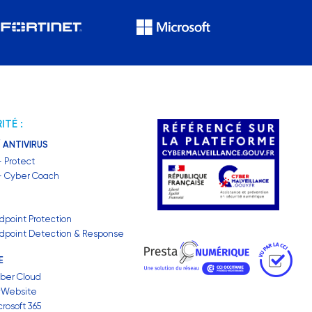
ITÉ :
 ANTIVIRUS
– Protect
 – Cyber Coach
dpoint Protection
dpoint Detection & Response
E
ber Cloud
yWebsite
rosoft 365