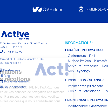
INFORMATIQUE :
2 Bis Avenue Camille Saint-Saëns
34500 – Béziers
MATÉRIEL INFORMATIQUE
04 48 14 07 92
Ordinateurs – Dell
Ouvert du Lundi au Vendredi de
Surface Pro 2en1- Microsoft
09H00 à 18H00
Choisissez
Serveurs Entreprises – Dell
L’entreprise
les informations
Nas – Synology
Blog
que nous récoltons
IMPRESSION / SCANNER
Nos évènements
Imprimantes jet d’encre – 
Nous contacter
En navigant sur le site internet d'ACTIVE NETWARE, nous
Copieurs Professionnel – R
récoltons certaines de vos données de navigation afib d'établir
divers statistiques. Par respect pour vos données, veuillez
MAINTENANCE INFORMATI
accepter ou choisir les données que vous souhaitaient nous
laisser récupérer.
Maintenance / Assistance –